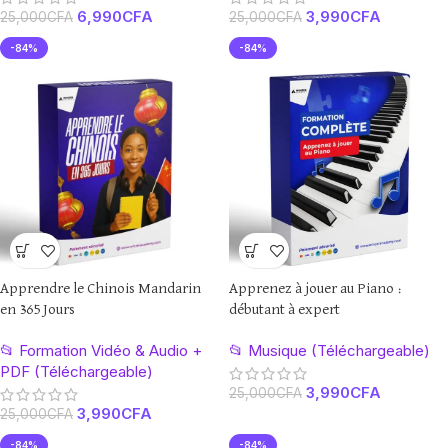
6,990
CFA
3,990
CFA
25,000
CFA
25,000
CFA
-84%
-84%
Apprendre le Chinois Mandarin
Apprenez à jouer au Piano :
en 365 Jours
débutant à expert
📂 Formation Vidéo & Audio +
📂 Musique (Téléchargeable)
PDF (Téléchargeable)
3,990
CFA
25,000
CFA
3,990
CFA
25,000
CFA
-84%
-84%