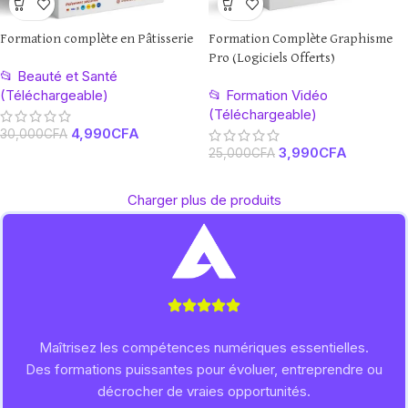
Formation complète en Pâtisserie
Formation Complète Graphisme
Pro (Logiciels Offerts)
📂 Beauté et Santé
(Téléchargeable)
📂 Formation Vidéo
(Téléchargeable)
4,990
CFA
30,000
CFA
3,990
CFA
25,000
CFA
Charger plus de produits
Maîtrisez les compétences numériques essentielles.
Des formations puissantes pour évoluer, entreprendre ou
décrocher de vraies opportunités.