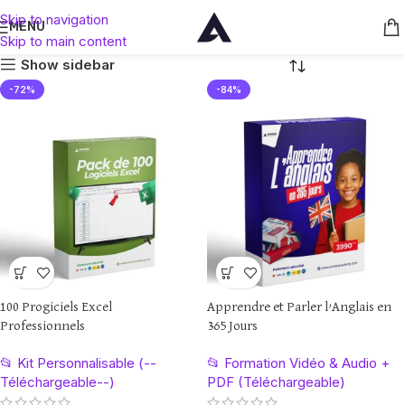
Nos produits
Skip to navigation
MENU
Skip to main content
Show sidebar
-72%
-84%
100 Progiciels Excel
Apprendre et Parler l’Anglais en
Professionnels
365 Jours
📂 Kit Personnalisable (--
📂 Formation Vidéo & Audio +
Téléchargeable--)
PDF (Téléchargeable)