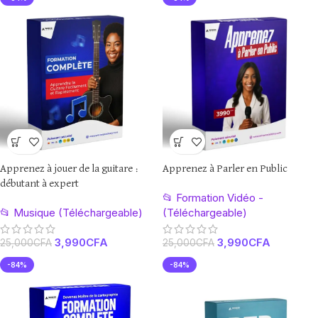
Apprenez à jouer de la guitare :
Apprenez à Parler en Public
débutant à expert
📂 Formation Vidéo -
📂 Musique (Téléchargeable)
(Téléchargeable)
3,990
CFA
3,990
CFA
25,000
CFA
25,000
CFA
-84%
-84%