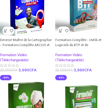
Devenir Maître de la Cartographie
Formation Complète : Outils et
– Formation Complète ARCGIS et
Logiciels du BTP et de
QGIS
l’Architecture
Formation Vidéo
Formation Vidéo
(Téléchargeable)
(Téléchargeable)
3,990
CFA
3,990
CFA
25,000
CFA
25,000
CFA
-84%
-84%