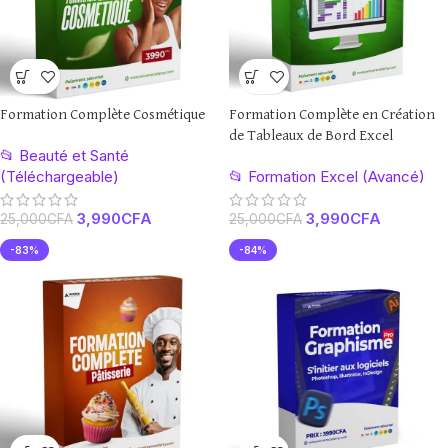
Formation Complète Cosmétique
Formation Complète en Création
de Tableaux de Bord Excel
📂 Beauté et Santé
(Nouvelle Promotion)
(Téléchargeable)
📂 Formation Excel (Avancé)
3,990
CFA
3,990
CFA
25,000
CFA
25,000
CFA
-83%
-84%