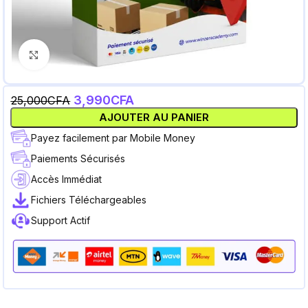
Cliquez pour agrandir
3,990
CFA
25,000
CFA
AJOUTER AU PANIER
Payez facilement par Mobile Money
Paiements Sécurisés
Accès Immédiat
Fichiers Téléchargeables
Support Actif