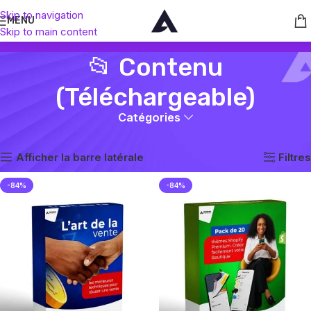
Skip to navigation
MENU
Skip to main content
📂 Contenu
(Téléchargeable)
Catégories
Accueil
📂 Contenu (Téléchargeable)
5 résultats affichés
Afficher la barre latérale
Filtres
-84%
-84%