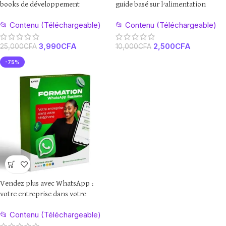
books de développement
guide basé sur l’alimentation
personnel et liberté financière
africaine
📂 Contenu (Téléchargeable)
📂 Contenu (Téléchargeable)
3,990
CFA
2,500
CFA
25,000
CFA
10,000
CFA
-75%
Vendez plus avec WhatsApp :
votre entreprise dans votre
téléphone
📂 Contenu (Téléchargeable)