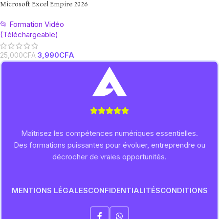
Microsoft Excel Empire 2026
📂 Formation Vidéo
(Téléchargeable)
3,990
CFA
25,000
CFA
Maîtrisez les compétences numériques essentielles.
Des formations puissantes pour évoluer, entreprendre ou
décrocher de vraies opportunités.
MENTIONS LÉGALES
CONFIDENTIALITÉS
CONDITIONS