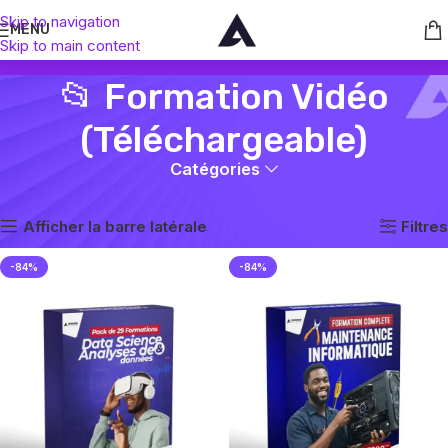
Skip to navigation
MENU
Skip to main content
📂 Formation Vidéo
(Téléchargeable)
Catégories
Accueil
📂 Formation Vidéo (Téléchargeable)
3 résultats affichés
Afficher la barre latérale
Filtres
-84%
-84%