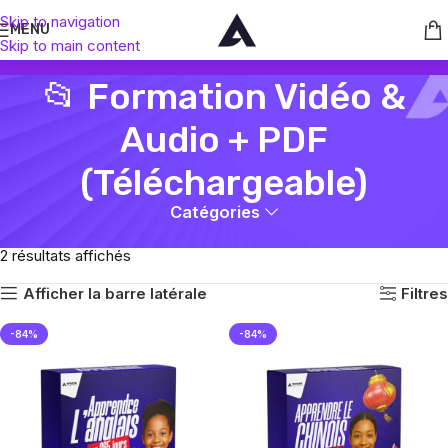
Skip to navigation
MENU
Skip to main content
📂 Formation Vidéo &
Audio + PDF
(Téléchargeable)
Catégories
Accueil
📂 Formation Vidéo & Audio + PDF (Téléchargeable)
2 résultats affichés
Afficher la barre latérale
Filtres
-84%
-84%