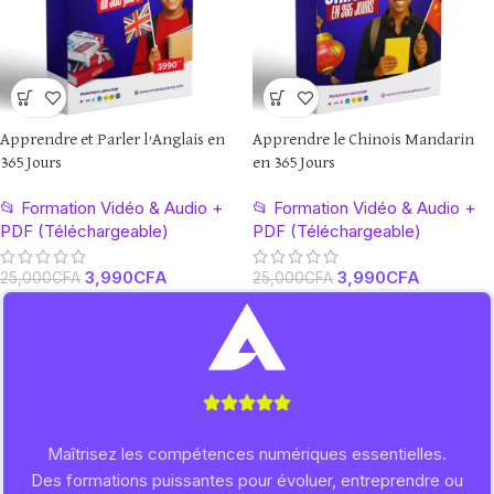
Apprendre et Parler l’Anglais en
Apprendre le Chinois Mandarin
365 Jours
en 365 Jours
📂 Formation Vidéo & Audio +
📂 Formation Vidéo & Audio +
PDF (Téléchargeable)
PDF (Téléchargeable)
3,990
CFA
3,990
CFA
25,000
CFA
25,000
CFA
Maîtrisez les compétences numériques essentielles.
Des formations puissantes pour évoluer, entreprendre ou