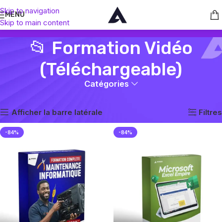
Skip to navigation
MENU
Skip to main content
📂 Formation Vidéo
(Téléchargeable)
Catégories
Accueil
📂 Formation Vidéo (Téléchargeable)
3 résultats affichés
Afficher la barre latérale
Filtres
-84%
-84%