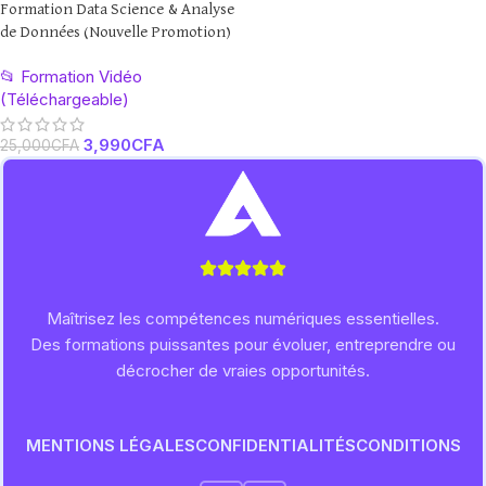
Formation Data Science & Analyse
de Données (Nouvelle Promotion)
📂 Formation Vidéo
(Téléchargeable)
3,990
CFA
25,000
CFA
Maîtrisez les compétences numériques essentielles.
Des formations puissantes pour évoluer, entreprendre ou
décrocher de vraies opportunités.
MENTIONS LÉGALES
CONFIDENTIALITÉS
CONDITIONS